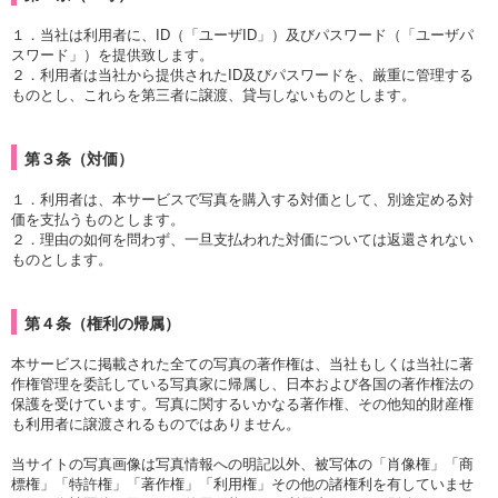
１．当社は利用者に、ID（「ユーザID」）及びパスワード（「ユーザパ
スワード」）を提供致します。
２．利用者は当社から提供されたID及びパスワードを、厳重に管理する
ものとし、これらを第三者に譲渡、貸与しないものとします。
第３条（対価）
１．利用者は、本サービスで写真を購入する対価として、別途定める対
価を支払うものとします。
２．理由の如何を問わず、一旦支払われた対価については返還されない
ものとします。
第４条（権利の帰属）
本サービスに掲載された全ての写真の著作権は、当社もしくは当社に著
作権管理を委託している写真家に帰属し、日本および各国の著作権法の
保護を受けています。写真に関するいかなる著作権、その他知的財産権
も利用者に譲渡されるものではありません。
当サイトの写真画像は写真情報への明記以外、被写体の「肖像権」「商
標権」「特許権」「著作権」「利用権」その他の諸権利を有していませ