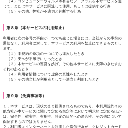
（４）コンピューターウィルス等有害なプログラムを本サービスを通
じて、または本サービスに関連して使用、もしくは提供する行為
（５）その他、弊社が不適切と判断する行為
第８条（本サービスの利用禁止）
利用者に次の各号の事由が一つでも生じた場合には、当社からの事前の
通知なく、利用者に対して、本サービスの利用を禁止にできるものとし
ます。
（１）本規約の条項の一つにでも違反したとき
（２）支払が不履行になったとき
（３）本サービスの運営を妨げ、その他本サービスに支障のきたすお
それのあるとき
（４）利用者情報について虚偽の真性をしたとき
（５）その他当社が利用者として不適当と判断したとき
第９条（免責事項等）
１．本サービスは、現状のまま提供されるものであり、本利用規約その
他当社が本サービスに関して定める規定等において明示的に定めるほか
は、完全性、確実性、有用性、特定の目的への適合性、その他について
保証するものではありません。
２．利用者はインターネットを利用した送信行為が、クレジットカード