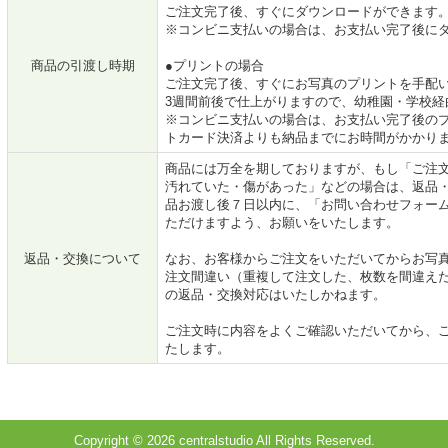
ご注文完了後、すぐにダウンロードができます
※コンビニ支払いの場合は、お支払い完了後に
商品の引渡し時期
●プリントの場合
ご注文完了後、すぐにお写真のプリントを手配
3週間前後で仕上がりますので、幼稚園・学校経
※コンビニ支払いの場合は、お支払い完了後の
トカード決済よりも納品までにお時間がかかり
商品には万全を期しておりますが、もし「ご注
汚れていた・傷があった」などの場合は、返品
品お渡し後７日以内に、「お問い合わせフォーム
ただけますよう、お願いをいたします。
返品・交換について
なお、お客様からご注文をいただいてからお写
注文間違い（重複して注文した、枚数を間違え
の返品・交換対応はいたしかねます。
ご注文時に内容をよくご確認いただいてから、
たします。
Copyright © 2026 centralstudio All Rights Reserved.