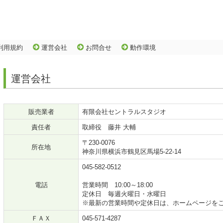
利用規約
運営会社
お問合せ
動作環境
運営会社
販売業者
有限会社セントラルスタジオ
責任者
取締役 藤井 大輔
〒230-0076
所在地
神奈川県横浜市鶴見区馬場5-22-14
045-582-0512
電話
営業時間 10:00～18:00
定休日 毎週火曜日・水曜日
※最新の営業時間や定休日は、ホームページを
ＦＡＸ
045-571-4287