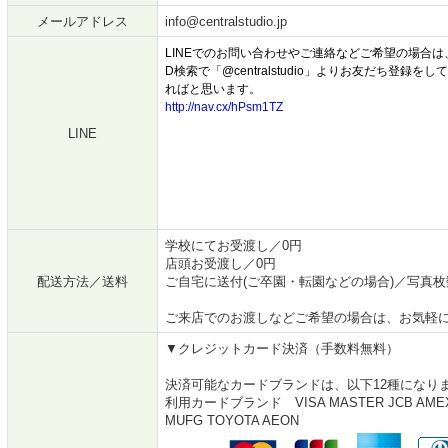
メールアドレス
info@centralstudio.jp
LINEでのお問い合わせやご連絡などご希望の場合
D検索で「@centralstudio」よりお友だち登録を
ればと思います。
http://nav.cx/hPsm1TZ
LINE
学校にてお受渡し／0円
店頭お受渡し／0円
配送方法／送料
ご自宅に送付(
ご卒園・転園などの場合
)／写真枚
ご来店でのお渡しなどご希望の場合は、お気軽
▼クレジットカード決済（手数料無料）
決済可能なカードブランドは、以下12種になり
利用カードブランド VISA MASTER JCB AMEX 
MUFG TOYOTA AEON