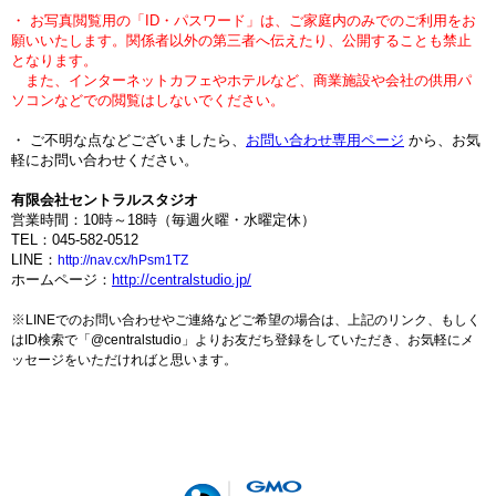
・ お写真閲覧用の「ID・パスワード」は、ご家庭内のみでのご利用をお
願いいたします。関係者以外の第三者へ伝えたり、公開することも禁止
となります。
また、インターネットカフェやホテルなど、商業施設や会社の供用パ
ソコンなどでの閲覧はしないでください。
・ ご不明な点などございましたら、
お問い合わせ専用ページ
から、お気
軽にお問い合わせください。
有限会社セントラルスタジオ
営業時間：10時～18時（毎週火曜・水曜定休）
TEL：045-582-0512
LINE：
http://nav.cx/hPsm1TZ
ホームページ：
http://centralstudio.jp/
※
LINEでのお問い合わせやご連絡などご希望の場合は、上記のリンク、
もしく
はID検索で「@centralstudio」よりお友だち登録をしていただき、
お気軽にメ
ッセージをいただければと思います。