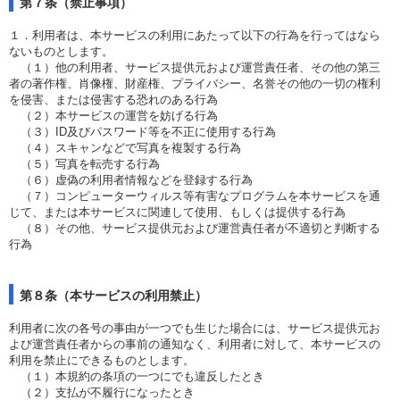
第７条（禁止事項）
１．利用者は、本サービスの利用にあたって以下の行為を行ってはなら
ないものとします。
（１）他の利用者、サービス提供元および運営責任者、その他の第三
者の著作権、肖像権、財産権、プライバシー、名誉その他の一切の権利
を侵害、または侵害する恐れのある行為
（２）本サービスの運営を妨げる行為
（３）ID及びパスワード等を不正に使用する行為
（４）スキャンなどで写真を複製する行為
（５）写真を転売する行為
（６）虚偽の利用者情報などを登録する行為
（７）コンピューターウィルス等有害なプログラムを本サービスを通
じて、または本サービスに関連して使用、もしくは提供する行為
（８）その他、サービス提供元および運営責任者が不適切と判断する
行為
第８条（本サービスの利用禁止）
利用者に次の各号の事由が一つでも生じた場合には、サービス提供元お
よび運営責任者からの事前の通知なく、利用者に対して、本サービスの
利用を禁止にできるものとします。
（１）本規約の条項の一つにでも違反したとき
（２）支払が不履行になったとき