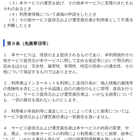
（３）本サービスの運営を妨げ、その他本サービスに支障のきたすお
それのあるとき
（４）利用者情報について虚偽の申請をしたとき
（５）その他サービス提供元および運営責任者が利用者として不適当
と判断したとき
第９条（免責事項等）
１．本サービスは、現状のまま提供されるものであり、本利用規約その
他サービス提供元が本サービスに関して定める規定等において明示的に
定めるほかは、完全性、確実性、有用性、特定の目的への適合性、その
他について保証するものではありません。
２．利用者はインターネットを利用した送信行為が、個人情報の漏洩等
の危険性を含むことを十分認識し自己の責任のもとに管理、送信を行う
ものとし、サービス提供元および運営責任者は、いかなる損害について
も、一切の責任を負わないものとします。
３．利用者が本規約等に違反したことによって生じた損害については、
サービス提供元および運営責任者は一切責任を負いません。
４．サービス提供元および運営責任者は本サービスの内容の変更、中
止、廃止、その他本サービスの利用により利用者に生じた損害、紛争に
ついて、いかなる責任も負わず、一切の損害賠償義務を負いません。