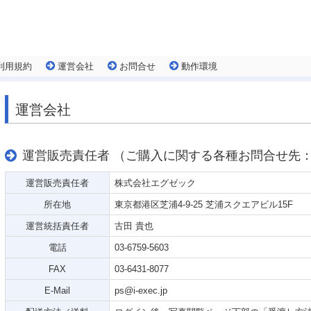
利用規約
運営会社
お問合せ
動作環境
運営会社
運営販売責任者 （ご購入に関する各種お問合せ先
運営販売責任者
株式会社エグゼック
所在地
東京都港区芝浦4-9-25 芝浦スクエアビル15F
運営統括責任者
古田 貴也
電話
03-6759-5603
FAX
03-6431-8077
E-Mail
ps@i-exec.jp