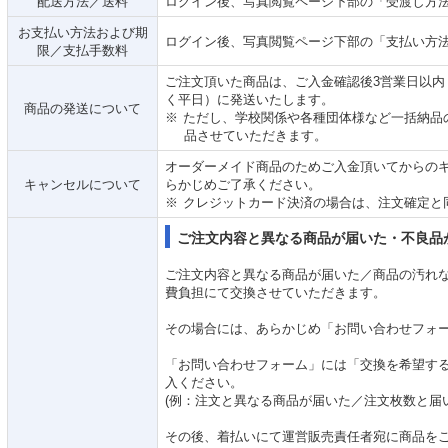
配送方法／送料
ログイン後、写真閲覧ページ下部の「受渡し方法
お支払い方法および期
ログイン後、写真閲覧ページ下部の「支払い方法
限／支払手数料
ご注文頂いた商品は、ご入金確認後3営業日以
く平日）に発送いたします。
商品の発送について
ただし、学校関係や各種団体様など一括納品
品させていただきます。
オーダーメイド商品のためご入金頂いてからの
キャンセルについて
らかじめご了承ください。
クレジットカード決済の場合は、注文確定と
ご注文内容と異なる商品が届いた・不良品
ご注文内容と異なる商品が届いた／商品の汚れ
費負担にて交換させていただきます。
その場合には、あらかじめ「お問い合わせフォ
「お問い合わせフォーム」には「交換を希望す
入ください。
(例：注文と異なる商品が届いた／注文枚数と届
その後、着払いにて運営販売責任者宛に商品を