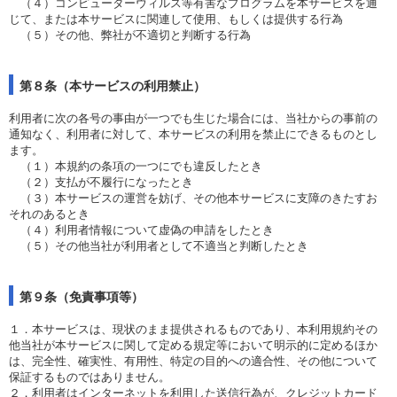
（４）コンピューターウィルス等有害なプログラムを本サービスを通
じて、または本サービスに関連して使用、もしくは提供する行為
（５）その他、弊社が不適切と判断する行為
第８条（本サービスの利用禁止）
利用者に次の各号の事由が一つでも生じた場合には、当社からの事前の
通知なく、利用者に対して、本サービスの利用を禁止にできるものとし
ます。
（１）本規約の条項の一つにでも違反したとき
（２）支払が不履行になったとき
（３）本サービスの運営を妨げ、その他本サービスに支障のきたすお
それのあるとき
（４）利用者情報について虚偽の申請をしたとき
（５）その他当社が利用者として不適当と判断したとき
第９条（免責事項等）
１．本サービスは、現状のまま提供されるものであり、本利用規約その
他当社が本サービスに関して定める規定等において明示的に定めるほか
は、完全性、確実性、有用性、特定の目的への適合性、その他について
保証するものではありません。
２．利用者はインターネットを利用した送信行為が、クレジットカード