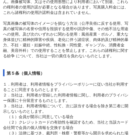
ん。画像被写体、又はその使用形態により利用者において別途、これら
の権利者の使用許諾が必要となる場合があります。写真購入料金には、
これら諸権利の使用許諾料金は含まれていません。
写真画像の被写体のイメージを損なう方法（公序良俗に反する使用、写
真の被写体の名誉や信用を毀損する使用や誹謗中傷、その他不法な用途
への使用。及び次のいずれかに関わる使用：風俗産業・ポルノ、重大な
身体並びに精神的障害や疾病、老化に伴う諸症状、肉体的及び精神的暴
力、不妊・避妊・妊娠中絶、性転換・同性愛、ギャンブル、消費者金
融、美容外科）での使用することを禁止します。これらの諸権利に関す
る紛争 について、当社は一切の責任を負わないものとします。
第５条（個人情報）
１．利用者は、利用者情報をプライバシーポリシーに従い当社が利用す
ることに同意するものとします。
２．当社は、利用者が登録した利用者情報に関し、利用者のプライバシ
ー保護に十分留意するものとします。
３．当社は、利用者情報について、次に該当する場合を除き第三者に開
示しないものとします。
（１）会員が開示に同意している場合
（２）クレジットカードの有効性を確認するため、当社と当該カード
会社間で会員の個人情報を交換する場合
（３）法律に基づき、裁判所・検察・警察等から開示を求められた場