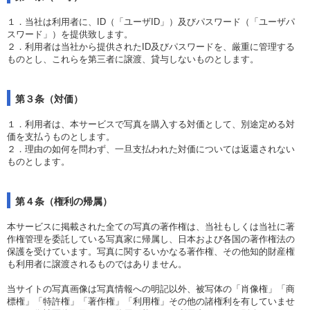
１．当社は利用者に、ID（「ユーザID」）及びパスワード（「ユーザパ
スワード」）を提供致します。
２．利用者は当社から提供されたID及びパスワードを、厳重に管理する
ものとし、これらを第三者に譲渡、貸与しないものとします。
第３条（対価）
１．利用者は、本サービスで写真を購入する対価として、別途定める対
価を支払うものとします。
２．理由の如何を問わず、一旦支払われた対価については返還されない
ものとします。
第４条（権利の帰属）
本サービスに掲載された全ての写真の著作権は、当社もしくは当社に著
作権管理を委託している写真家に帰属し、日本および各国の著作権法の
保護を受けています。写真に関するいかなる著作権、その他知的財産権
も利用者に譲渡されるものではありません。
当サイトの写真画像は写真情報への明記以外、被写体の「肖像権」「商
標権」「特許権」「著作権」「利用権」その他の諸権利を有していませ