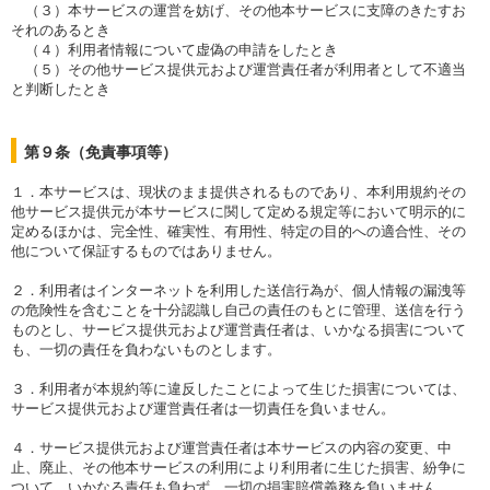
（３）本サービスの運営を妨げ、その他本サービスに支障のきたすお
それのあるとき
（４）利用者情報について虚偽の申請をしたとき
（５）その他サービス提供元および運営責任者が利用者として不適当
と判断したとき
第９条（免責事項等）
１．本サービスは、現状のまま提供されるものであり、本利用規約その
他サービス提供元が本サービスに関して定める規定等において明示的に
定めるほかは、完全性、確実性、有用性、特定の目的への適合性、その
他について保証するものではありません。
２．利用者はインターネットを利用した送信行為が、個人情報の漏洩等
の危険性を含むことを十分認識し自己の責任のもとに管理、送信を行う
ものとし、サービス提供元および運営責任者は、いかなる損害について
も、一切の責任を負わないものとします。
３．利用者が本規約等に違反したことによって生じた損害については、
サービス提供元および運営責任者は一切責任を負いません。
４．サービス提供元および運営責任者は本サービスの内容の変更、中
止、廃止、その他本サービスの利用により利用者に生じた損害、紛争に
ついて、いかなる責任も負わず、一切の損害賠償義務を負いません。