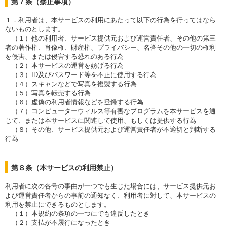
第７条（禁止事項）
１．利用者は、本サービスの利用にあたって以下の行為を行ってはなら
ないものとします。
（１）他の利用者、サービス提供元および運営責任者、その他の第三
者の著作権、肖像権、財産権、プライバシー、名誉その他の一切の権利
を侵害、または侵害する恐れのある行為
（２）本サービスの運営を妨げる行為
（３）ID及びパスワード等を不正に使用する行為
（４）スキャンなどで写真を複製する行為
（５）写真を転売する行為
（６）虚偽の利用者情報などを登録する行為
（７）コンピューターウィルス等有害なプログラムを本サービスを通
じて、または本サービスに関連して使用、もしくは提供する行為
（８）その他、サービス提供元および運営責任者が不適切と判断する
行為
第８条（本サービスの利用禁止）
利用者に次の各号の事由が一つでも生じた場合には、サービス提供元お
よび運営責任者からの事前の通知なく、利用者に対して、本サービスの
利用を禁止にできるものとします。
（１）本規約の条項の一つにでも違反したとき
（２）支払が不履行になったとき