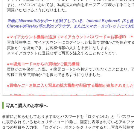
また、パソコンにおいては、写真拡大画面をポップアップ表示すること
閲覧いただけるようになりました。
※既にMicrosoftのサポートが終了している Internet Explorer
ChromeやFirefox等の別のブラウザ、またはスマホ・タブレットにて
●マイアカウント機能の追加（マイアカウントパスワード＝お客様ID 
写真閲覧中に、マイアカウントにログインした状態で買物かごを保存す
買物かごを復元でき、お客様情報の入力も不要になります。
※マイアカウントに登録せずに写真を注文することもできます。
●≪復元コード≫からの買物かご復元機能
買物かごを保存した際、≪復元コード≫を控えていただくことにより、
客様ご自身で買物かごを復元できるようになりました。
●買物かご・お気に入り写真の拡大機能や削除する機能が追加されました
●使用端末（PC、スマートフォン、タブレット）の画面のサイズに合わ
化されます。
写真ご購入のお客様へ
事前にお知らせしておりますIDとパスワードを「ログインID」と「パスワ
に表示されているセキュリティコード欄に、画面に表示されているアルフ
３つの項目を入力後、「ログイン」ボタンをクリックすると、写真を閲覧