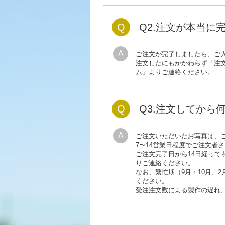
Q
Q2.注文が本当に
A
ご注文が完了しましたら、ご
注文したにもかかわらず「注
ム」よりご連絡ください。
Q
Q3.注文してから
A
ご注文いただいたお写真は、
7〜14営業日程度でご注文者
ご注文完了日から14日経っ
りご連絡ください。
なお、繁忙期（9月・10月、
ください。
受注注文数による製作の遅れ