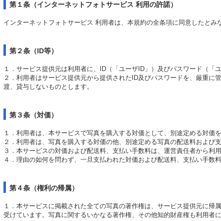
第１条（インターネットフォトサービス 利用の許諾）
インターネットフォトサービス 利用者は、本規約の全条項に同意したとみ
第２条（ID等）
１．サービス提供元は利用者に、ID（「ユーザID」）及びパスワード（「
２．利用者はサービス提供元から提供されたID及びパスワードを、厳重に
渡、貸与しないものとします。
第３条（対価）
１．利用者は、本サービスで写真を購入する対価として、別途定める対価
２．利用者は、写真を購入する対価の他、別途定める写真の配送料および
３．本サービスの対価および配送料、支払い手数料は、運営責任者から利
４．理由の如何を問わず、一旦支払われた対価および配送料、支払い手数
第４条（権利の帰属）
１．本サービスに掲載された全ての写真の著作権は、サービス提供元に帰
受けています。写真に関するいかなる著作権、その他知的財産権も利用者