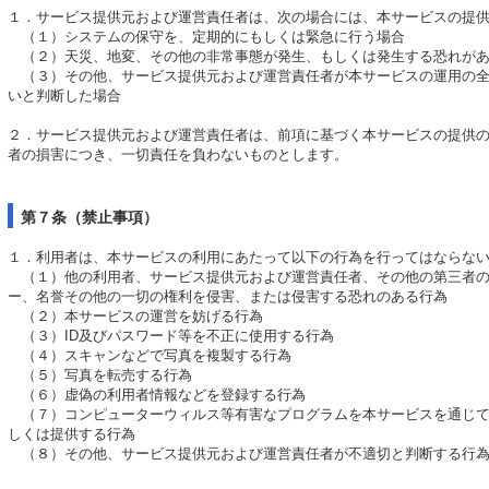
１．サービス提供元および運営責任者は、次の場合には、本サービスの提
（１）システムの保守を、定期的にもしくは緊急に行う場合
（２）天災、地変、その他の非常事態が発生、もしくは発生する恐れが
（３）その他、サービス提供元および運営責任者が本サービスの運用の全
いと判断した場合
２．サービス提供元および運営責任者は、前項に基づく本サービスの提供
者の損害につき、一切責任を負わないものとします。
第７条（禁止事項）
１．利用者は、本サービスの利用にあたって以下の行為を行ってはならな
（１）他の利用者、サービス提供元および運営責任者、その他の第三者の
ー、名誉その他の一切の権利を侵害、または侵害する恐れのある行為
（２）本サービスの運営を妨げる行為
（３）ID及びパスワード等を不正に使用する行為
（４）スキャンなどで写真を複製する行為
（５）写真を転売する行為
（６）虚偽の利用者情報などを登録する行為
（７）コンピューターウィルス等有害なプログラムを本サービスを通じて
しくは提供する行為
（８）その他、サービス提供元および運営責任者が不適切と判断する行