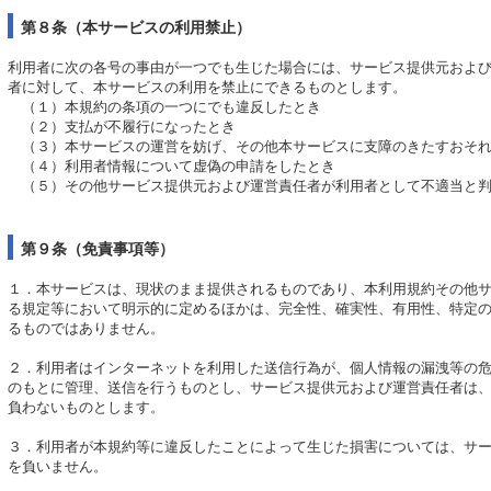
第８条（本サービスの利用禁止）
利用者に次の各号の事由が一つでも生じた場合には、サービス提供元およ
者に対して、本サービスの利用を禁止にできるものとします。
（１）本規約の条項の一つにでも違反したとき
（２）支払が不履行になったとき
（３）本サービスの運営を妨げ、その他本サービスに支障のきたすおそれ
（４）利用者情報について虚偽の申請をしたとき
（５）その他サービス提供元および運営責任者が利用者として不適当と判
第９条（免責事項等）
１．本サービスは、現状のまま提供されるものであり、本利用規約その他
る規定等において明示的に定めるほかは、完全性、確実性、有用性、特定
るものではありません。
２．利用者はインターネットを利用した送信行為が、個人情報の漏洩等の
のもとに管理、送信を行うものとし、サービス提供元および運営責任者は
負わないものとします。
３．利用者が本規約等に違反したことによって生じた損害については、サ
を負いません。