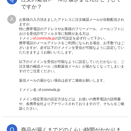
ですか？
A
お客様の入力頂きましたアドレスに注文確認メールが自動配信され
ますが、
特に携帯電話のアドレスやお客様のフリーメール、メールソフトに
おける受信許可フィルタ等に制限がある方は、
ドメイン
sf.commufa.jp
の許可設定を必ず行って下さい。
携帯電話のメールアドレスをご利用になられる場合、お手数ではご
ざいますが、必ず以下のドメインを受信が可能なように設定してい
ただきますようお願いいたします。
以下のドメインを受信が可能なように設定していただかないと、ご
注文後の確認メール（自動返信メール）が届かなくなってしまいま
すのでご注意ください。
返信メールの届かない場合は必ずご連絡お願いします。
ドメイン名: sf.commufa.jp
ドメイン指定受信の設定方法などは、お使いの携帯電話の説明書
や、各携帯会社よりアナウンスされておりますので、そちらをご確
認ください。
Q
商品が届くまでどのくらい時間がかかりま