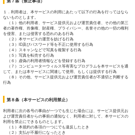
第７条（禁止事項）
１．利用者は、本サービスの利用にあたって以下の行為を行ってはなら
ないものとします。
（１）他の利用者、サービス提供元および運営責任者、その他の第三
者の著作権、肖像権、財産権、プライバシー、名誉その他の一切の権利
を侵害、または侵害する恐れのある行為
（２）本サービスの運営を妨げる行為
（３）ID及びパスワード等を不正に使用する行為
（４）スキャンなどで写真を複製する行為
（５）写真を転売する行為
（６）虚偽の利用者情報などを登録する行為
（７）コンピューターウィルス等有害なプログラムを本サービスを通
じて、または本サービスに関連して使用、もしくは提供する行為
（８）その他、サービス提供元および運営責任者が不適切と判断する
行為
第８条（本サービスの利用禁止）
利用者に次の各号の事由が一つでも生じた場合には、サービス提供元お
よび運営責任者からの事前の通知なく、利用者に対して、本サービスの
利用を禁止にできるものとします。
（１）本規約の条項の一つにでも違反したとき
（２）支払が不履行になったとき