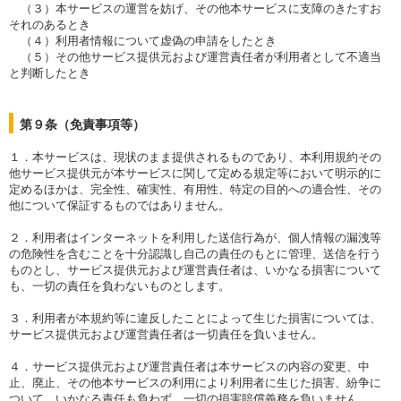
（３）本サービスの運営を妨げ、その他本サービスに支障のきたすお
それのあるとき
（４）利用者情報について虚偽の申請をしたとき
（５）その他サービス提供元および運営責任者が利用者として不適当
と判断したとき
第９条（免責事項等）
１．本サービスは、現状のまま提供されるものであり、本利用規約その
他サービス提供元が本サービスに関して定める規定等において明示的に
定めるほかは、完全性、確実性、有用性、特定の目的への適合性、その
他について保証するものではありません。
２．利用者はインターネットを利用した送信行為が、個人情報の漏洩等
の危険性を含むことを十分認識し自己の責任のもとに管理、送信を行う
ものとし、サービス提供元および運営責任者は、いかなる損害について
も、一切の責任を負わないものとします。
３．利用者が本規約等に違反したことによって生じた損害については、
サービス提供元および運営責任者は一切責任を負いません。
４．サービス提供元および運営責任者は本サービスの内容の変更、中
止、廃止、その他本サービスの利用により利用者に生じた損害、紛争に
ついて、いかなる責任も負わず、一切の損害賠償義務を負いません。