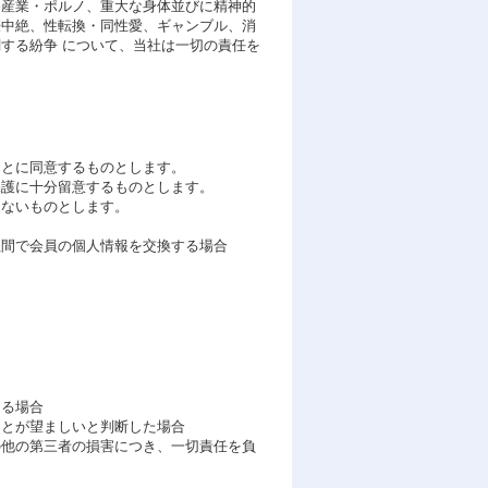
俗産業・ポルノ、重大な身体並びに精神的
娠中絶、性転換・同性愛、ギャンブル、消
する紛争 について、当社は一切の責任を
ことに同意するものとします。
保護に十分留意するものとします。
しないものとします。
間で会員の個人情報を交換する場合
。
ある場合
とが望ましいと判断した場合
の他の第三者の損害につき、一切責任を負