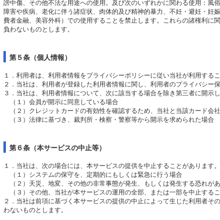
謗中傷、その他不法な用途への使用。及び次のいずれかに関わる使用：風
障害や疾病、老化に伴う諸症状、肉体的及び精神的暴力、不妊・避妊・妊
費者金融、美容外科）での使用することを禁止します。これらの諸権利に関
負わないものとします。
第５条（個人情報）
１．利用者は、利用者情報をプライバシーポリシーに従い当社が利用する
２．当社は、利用者が登録した利用者情報に関し、利用者のプライバシー
３．当社は、利用者情報について、次に該当する場合を除き第三者に開示
（１）会員が開示に同意している場合
（２）クレジットカードの有効性を確認するため、当社と当該カード会社
（３）法律に基づき、裁判所・検察・警察等から開示を求められた場合
第６条（本サービスの中止等）
１．当社は、次の場合には、本サービスの提供を中止することがあります
（１）システムの保守を、定期的にもしくは緊急に行う場合
（２）天災、地変、その他の非常事態が発生、もしくは発生する恐れが
（３）その他、当社が本サービスの運用の全部、または一部を中止するこ
２．当社は前項に基づく本サービスの提供の中止によって生じた利用者そ
わないものとします。