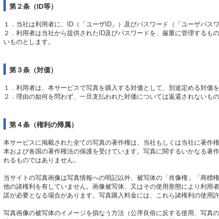
第２条（ID等）
１．当社は利用者に、ID（「ユーザID」）及びパスワード（「ユーザパス
２．利用者は当社から提供されたID及びパスワードを、厳重に管理するも
いものとします。
第３条（対価）
１．利用者は、本サービスで写真を購入する対価として、別途定める対価
２．理由の如何を問わず、一旦支払われた対価については返還されないも
第４条（権利の帰属）
本サービスに掲載された全ての写真の著作権は、当社もしくは当社に著作
本および各国の著作権法の保護を受けています。写真に関するいかなる著
れるものではありません。
当サイトの写真画像は写真情報への明記以外、被写体の「肖像権」「商標
他の諸権利を有していません。画像被写体、又はその使用形態により利用
諾が必要となる場合があります。写真購入料金には、これら諸権利の使用
写真画像の被写体のイメージを損なう方法（公序良俗に反する使用、写真