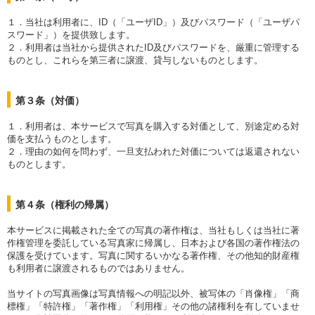
１．当社は利用者に、ID（「ユーザID」）及びパスワード（「ユーザパ
スワード」）を提供致します。
２．利用者は当社から提供されたID及びパスワードを、厳重に管理する
ものとし、これらを第三者に譲渡、貸与しないものとします。
第３条（対価）
１．利用者は、本サービスで写真を購入する対価として、別途定める対
価を支払うものとします。
２．理由の如何を問わず、一旦支払われた対価については返還されない
ものとします。
第４条（権利の帰属）
本サービスに掲載された全ての写真の著作権は、当社もしくは当社に著
作権管理を委託している写真家に帰属し、日本および各国の著作権法の
保護を受けています。写真に関するいかなる著作権、その他知的財産権
も利用者に譲渡されるものではありません。
当サイトの写真画像は写真情報への明記以外、被写体の「肖像権」「商
標権」「特許権」「著作権」「利用権」その他の諸権利を有していませ