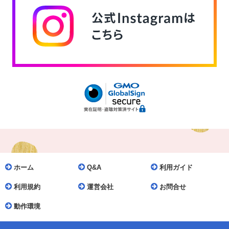
です
4月15日 より
を開始いたします。
＊園での写真のお渡しは卒園アルバムお渡し日になります。
お早めをご希望の場合はご自宅配送をお選びくださいませ（送料自
己負担）
沢山の画像データがございますので
データ制限のあるスマートフォンをご利用の方
サクサクとご覧になりたい方は
Wi-Fi環境でのご利用をおすすめいたします。
幼稚園での楽しい思い出、真剣な表情、愛らしいしぐさ、たくまし
い姿、ぜひご覧ください！！
ホーム
Q&A
利用ガイド
2020-04-10
本日正午より【長崎星美幼稚園第59回卒園記念写真販売会】お
利用規約
運営会社
お問合せ
知らせ
動作環境
長崎星美幼稚園第59回卒園生記念写真販売会開始です