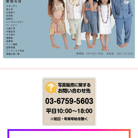
2025-07-06
【販売会開始のお知らせ】ひまわり認定こども園の皆様へ
運動会の写真の販売会をアップしました
2025年7月6日～20日
の間、公開、販売しております。 ぜひご利用くださいませ。
日付の切り替わりと共に公開終了となりますので終了間際のご注文
にはご注意くださいませ。
。
園でのお受け取りをご希望の方はまとめてお渡しになりますので

8月20日以降のお渡しとなりますことご了承ください
2022-04-14
2021年度長崎星美幼稚園卒園生対象販売会【卒園記念】のお知
らせです
長崎星美幼稚園卒園生対象の写真販売
のお知らせ