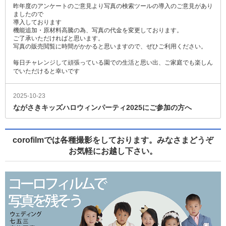
昨年度のアンケートのご意見より写真の検索ツールの導入のご意見があり
ましたので
導入しております
機能追加・原材料高騰の為、写真の代金を変更しております。
ご了承いただければと思います。
写真の販売閲覧に時間がかかると思いますので、ぜひご利用ください。
毎日チャレンジして頑張っている園での生活と思い出、ご家庭でも楽しん
でいただけると幸いです
2025-10-23
ながさきキッズハロウィンパーティ2025にご参加の方へ
この度はご参加いただきありがとうございました！！
当日の思い出として楽しんでいただけますと幸いです。
写真の公開は11/16～12/25までとなります。
corofilmでは各種撮影をしております。みなさまどうぞ
お気軽にお越し下さい。
以下の仮装にあてはまる方は掲載しておりません。
何卒ご了承くださいませ。
＊極端に露出度の高い衣装、周りの方が不快に感じる恐れのある仮装。
傷や血などのある仮装。現行警察官など混乱の恐れのある仮装。
長くて鋭いとげなど、他人にケガをさせる危険のある装飾。
ナイフ等の刃物類やエアガンなどの銃器類等。
その他主催者が不適切と判断した場合は写真を掲載しておりませんことご
了承くださいませ。