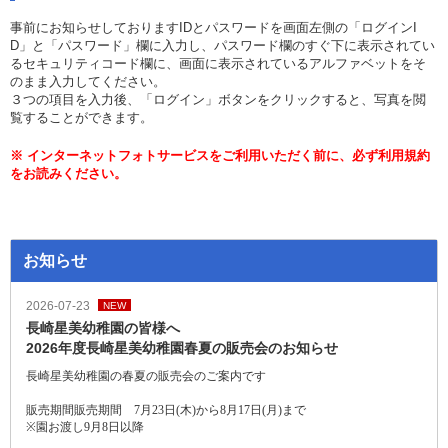
事前にお知らせしておりますIDとパスワードを画面左側の「ログインI
D」と「パスワード」欄に入力し、パスワード欄のすぐ下に表示されてい
るセキュリティコード欄に、画面に表示されているアルファベットをそ
のまま入力してください。
３つの項目を入力後、「ログイン」ボタンをクリックすると、写真を閲
覧することができます。
※ インターネットフォトサービスをご利用いただく前に、必ず利用規約
をお読みください。
お知らせ
2026-07-23
NEW
長崎星美幼稚園の皆様へ
2026年度長崎星美幼稚園春夏の販売会のお知らせ
長崎星美幼稚園の春夏の販売会のご案内です
販売期間
販売期間 7
月23
日
(木
)
から
8月17日
(月
)
まで
※
園お渡し9
月8
日以降