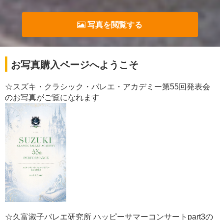
写真を閲覧する
お写真購入ページへようこそ
☆スズキ・クラシック・バレエ・アカデミー第55回発表会
のお写真がご覧になれます
☆久富淑子バレエ研究所 ハッピーサマーコンサートpart3の