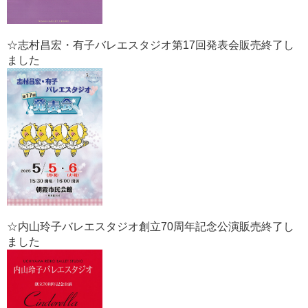
☆志村昌宏・有子バレエスタジオ第17回発表会販売終了し
ました
☆内山玲子バレエスタジオ創立70周年記念公演販売終了し
ました