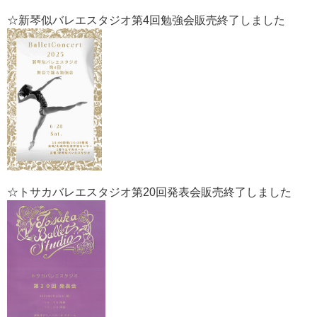
☆新琴似バレエスタジオ第4回勉強会販売終了しました
☆トサカバレエスタジオ第20回発表会販売終了しました