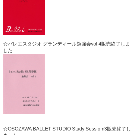
☆バレエスタジオ グランディール勉強会vol.4販売終了しま
した
☆OSOZAWA BALLET STUDIO Study Sessiom3販売終了し