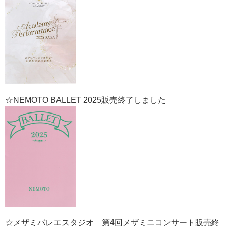
☆NEMOTO BALLET 2025
販売終了しました
☆メザミバレエスタジオ 第4回メザミニコンサート
販売終