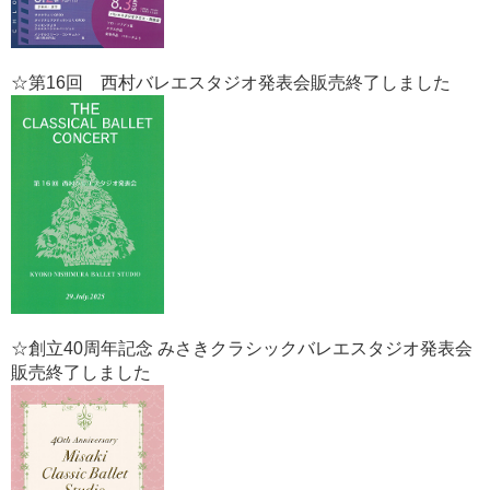
☆第16回 西村バレエスタジオ発表会
販売終了しました
☆創立40周年記念 みさきクラシックバレエスタジオ発表会
販売終了しました