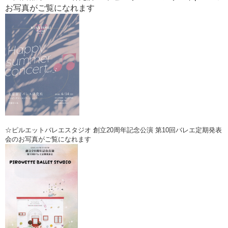
お写真がご覧になれます
☆ピルエットバレエスタジオ 創立20周年記念公演 第10回バレエ定期発表
会のお写真がご覧になれます