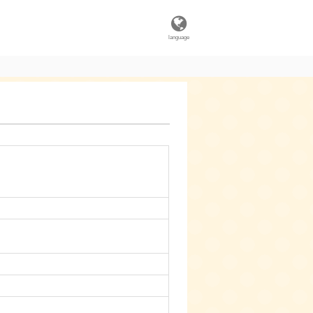
language
。