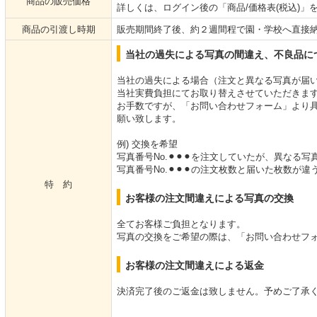
商品の販売価格
詳しくは、ログイン後の「商品/価格表(税込)」
商品の引渡し時期
販売期間終了後、約２週間程で園・学校へ直接
当社の過失による写真の間違え、不良品に
当社の過失による場合（注文と異なる写真が届
当社実費負担にてお取り替えさせていただきま
お手数ですが、「お問い合わせフォーム」より
願い致します。
例) 交換を希望
写真番号No.⚫︎⚫︎⚫︎を注文していたが、異なる
写真番号No.⚫︎⚫︎⚫︎の注文枚数と届いた枚数が違
特 約
お客様の注文間違えによる写真の交換
全てお客様ご負担となります。
写真の交換をご希望の際は、「お問い合わせフ
お客様の注文間違えによる返金
決済完了後のご返金は致しません。予めご了承