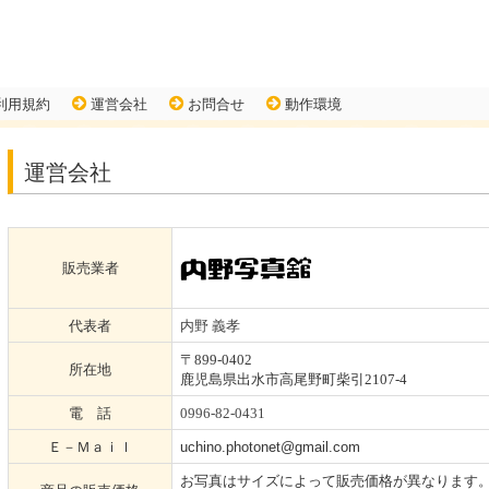
利用規約
運営会社
お問合せ
動作環境
運営会社
販売業者
代表者
内野 義孝
〒899-0402
所在地
鹿児島県
出水市高尾野町柴引
2107-4
電 話
0996-82-0431
Ｅ－Ｍａｉｌ
uchino.photonet@gmail.com
お写真はサイズによって販売価格が異なります