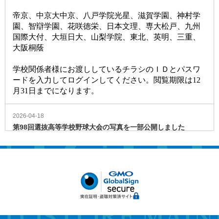
帝京、中京大中京、八戸学院光星、滋賀学園、神村学
園、智辯学園、花咲徳栄、日本文理、専大松戸、九州
国際大付、大垣日大、山梨学院、東北、英明、三重、
大阪桐蔭
学校関係者様にお渡ししているチラシのＩＤとパスワ
ードを入力してログインしてください。閲覧期限は12
月31日までになります。
2026-04-18
第98回選抜高等学校野球大会の写真を一部公開しました
2026/4/18
第98回選抜高等学校野球大会の写真を一部公開しまし
た。
現在、サイトに公開しているのは、以下の16校です。
沖縄尚学、阿南光、崇徳、長崎西、横浜、花巻東、東
洋大姫路、高知農業、北照、神戸国際大学付属、近
江、長崎日大、帝京長岡、高川学園、佐野日大、熊本