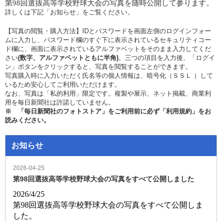
第98回選抜高等学校野球大会
の写真を随時公開して参ります。
詳しくは下記「お知らせ」をご覧ください。
【写真の閲覧・購入方法】IDとパスワードを画面左側のログインフォー
ムに入力し、パスワード欄のすぐ下に表示されているセキュリティコー
ド欄に、画面に表示されているアルファベットをそのまま入力してくだ
さい
(数字、アルファベットともに半角)
。三つの項目を入力後、「ログイ
ン」ボタンをクリックすると、写真を閲覧することができます。
写真購入時に入力いただく氏名等の個人情報は、暗号化（ＳＳＬ ）して
いるため安心してご利用いただけます。
なお、写真は「私的利用」限定です。複製や展示、ネット掲載、商業利
用を毎日新聞社は許諾していません。
※ 「毎日新聞社のフォトストア」をご利用前に必ず「利用規約」をお
読みください。
お知らせ
2026-04-25
第98回選抜高等学校野球大会の写真をすべて公開しました
2026/4/25
第98回選抜高等学校野球大会の写真をすべて公開しま
した。