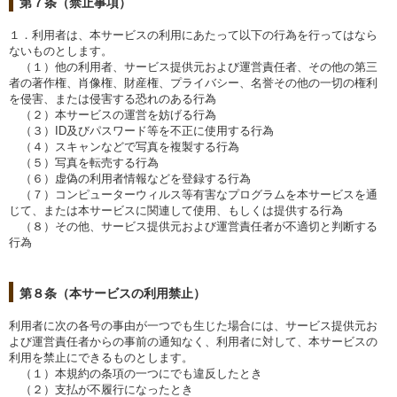
第７条（禁止事項）
１．利用者は、本サービスの利用にあたって以下の行為を行ってはなら
ないものとします。
（１）他の利用者、サービス提供元および運営責任者、その他の第三
者の著作権、肖像権、財産権、プライバシー、名誉その他の一切の権利
を侵害、または侵害する恐れのある行為
（２）本サービスの運営を妨げる行為
（３）ID及びパスワード等を不正に使用する行為
（４）スキャンなどで写真を複製する行為
（５）写真を転売する行為
（６）虚偽の利用者情報などを登録する行為
（７）コンピューターウィルス等有害なプログラムを本サービスを通
じて、または本サービスに関連して使用、もしくは提供する行為
（８）その他、サービス提供元および運営責任者が不適切と判断する
行為
第８条（本サービスの利用禁止）
利用者に次の各号の事由が一つでも生じた場合には、サービス提供元お
よび運営責任者からの事前の通知なく、利用者に対して、本サービスの
利用を禁止にできるものとします。
（１）本規約の条項の一つにでも違反したとき
（２）支払が不履行になったとき