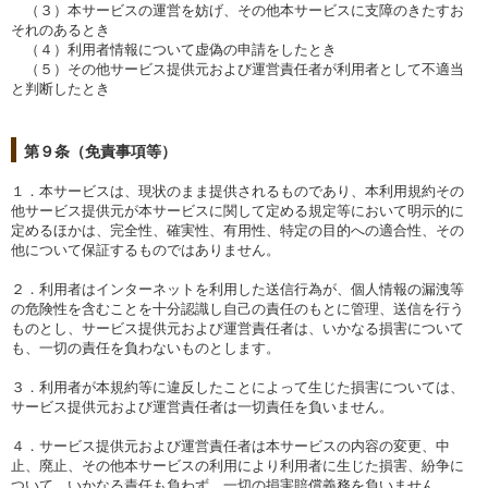
（３）本サービスの運営を妨げ、その他本サービスに支障のきたすお
それのあるとき
（４）利用者情報について虚偽の申請をしたとき
（５）その他サービス提供元および運営責任者が利用者として不適当
と判断したとき
第９条（免責事項等）
１．本サービスは、現状のまま提供されるものであり、本利用規約その
他サービス提供元が本サービスに関して定める規定等において明示的に
定めるほかは、完全性、確実性、有用性、特定の目的への適合性、その
他について保証するものではありません。
２．利用者はインターネットを利用した送信行為が、個人情報の漏洩等
の危険性を含むことを十分認識し自己の責任のもとに管理、送信を行う
ものとし、サービス提供元および運営責任者は、いかなる損害について
も、一切の責任を負わないものとします。
３．利用者が本規約等に違反したことによって生じた損害については、
サービス提供元および運営責任者は一切責任を負いません。
４．サービス提供元および運営責任者は本サービスの内容の変更、中
止、廃止、その他本サービスの利用により利用者に生じた損害、紛争に
ついて、いかなる責任も負わず、一切の損害賠償義務を負いません。